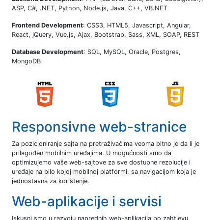
ASP, C#, .NET, Python, Node.js, Java, C++, VB.NET
Frontend Development
: CSS3, HTML5, Javascript, Angular,
React, jQuery, Vue.js, Ajax, Bootstrap, Sass, XML, SOAP, REST
Database Development
: SQL, MySQL, Oracle, Postgres,
MongoDB
Responsivne web-stranice
Za pozicioniranje sajta na pretraživačima veoma bitno je da li je
prilagođen mobilnim uređajima. U mogućnosti smo da
optimizujemo vaše web-sajtove za sve dostupne rezolucije i
uređaje na bilo kojoj mobilnoj platformi, sa navigacijom koja je
jednostavna za korištenje.
Web-aplikacije i servisi
Iskusni smo u razvoju naprednih web-aplikacija po zahtjevu