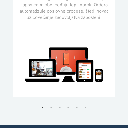
zaposlenim obezbeđuju topli obrok. Ordera
automatizuje poslovne procese, štedi novac
uz povećanje zadovoljstva zaposleni.