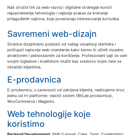
Naš stručni tim za web-razvoj i digitalne strategije koristi
najsavremenije tehnologije i najbolje prakse za kreiranje
prilagođenih sajtova, koje povećavaju interesovanje korisnika.
Savremeni web-dizajn
Stranice dizajniramo polazeći od vašeg vizuelnog identieta i
poštujući najnovije web-standarde kako bismo ih učinili vizuelno
atraktivnim i jednostavnim za korištenje. Profesionalni sajt će vam
svojim izgledom i kvalitetom služiti kao sredstvo kojim ćete se
obraćati klijentima.
E-prodavnica
E-prodavnicu, u zavisnosti od zahtjeva klijenta, realizujemo kroz
jednu od tri platforme: vlastiti sistem (BtiLab prodavnica),
WooCommerce i Magento.
Web tehnologije koje
koristimo
Backend Development
: PHP (Laravel, Cake, Zend, CodeIgniter),