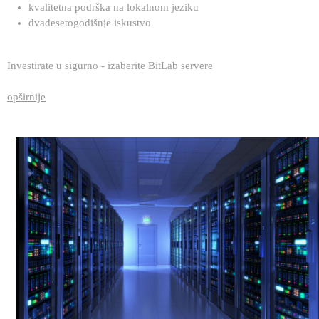
kvalitetna podrška na lokalnom jeziku
dvadesetogodišnje iskustvo
Investirate u sigurno - izaberite BitLab servere
opširnije