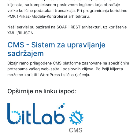
klijenata, sa kompleksnom poslovnom logikom koja obrađuje
velike količine podataka i transakcija. Pri programiranju koristimo
PMK (Prikaz-Modela-Kontrolera) arhitekturu.
Naši servisi su bazirani na SOAP i REST arhitekturi, uz korištenje
XML i/ili JSON.
CMS - Sistem za upravljanje
sadržajem
Dizajniramo prilagođene CMS platforme zasnovane na specifičnim
potrebama vašeg web-sajta i poslovnih ciljeva. Po želji klijenta
možemo koristiti WordPress i slična rješenja.
Opširnije na linku ispod: