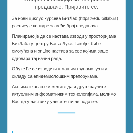
предаваче. Пријавите се.
За нови циклус курсева БитЛаб (
https://edu.bitlab.rs
)
расписује конкурс за већи број предавача
Планирано је да се настава изводи у просторијама
БитЛаба у центру Бања Луке. Такође, биће
омогућена и onLine настава за све којима више
одговара тај начин рада.
Обуке ће се изводити у мањим групама, уз и у
складу са епидемиолошким препорукама.
Ако имате знање и желите да и друге научите
актуелним информатичким технологијама. молимо
Вас да у наставку унесете тачне податке.