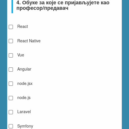
4. Обуке за које се пријављујете као
професор/предавач
React
React Native
Vue
Angular
node.jsx
node.js
Laravel
Symfony