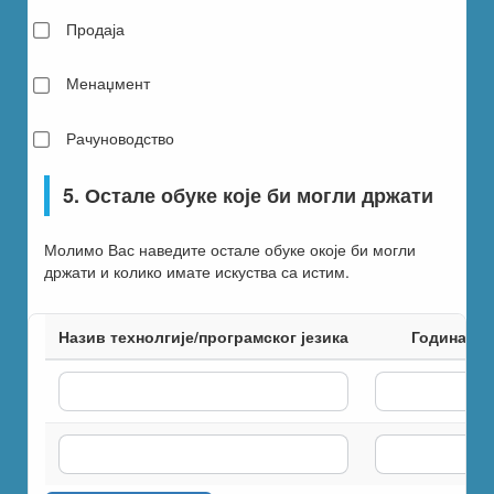
Продаја
Менаџмент
Рачуноводство
5. Остале обуке које би могли држати
Молимо Вас наведите остале обуке окоје би могли
држати и колико имате искуства са истим.
Назив технолгије/програмског језика
Година ис