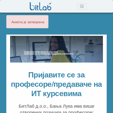
Анкета је затворена
Пријавите се за
професоре/предаваче на
ИТ курсевима
БитЛаб д.о.о., Бања Лука има више
отворених позиција за професоре/