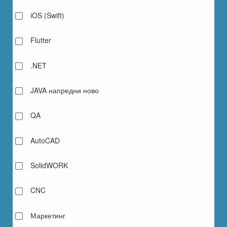
iOS (Swift)
Flutter
.NET
JAVA напредни ново
QA
AutoCAD
SolidWORK
CNC
Маркетинг