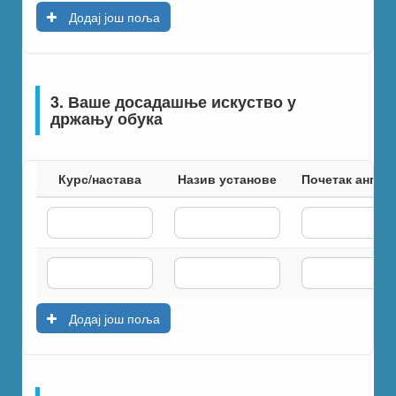
Додај још поља
3. Ваше досадашње искуство у
држању обука
Курс/настава
Назив установе
Почетак ангаж
Додај још поља