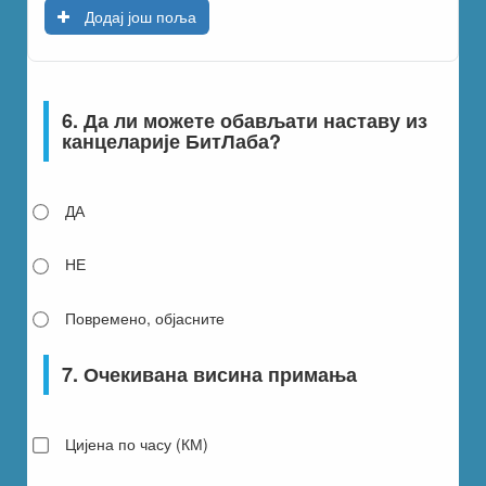
Додај још поља
6. Да ли можете обављати наставу из
канцеларије БитЛаба?
ДА
НЕ
Повремено, објасните
7. Очекивана висина примања
Цијена по часу (КМ)