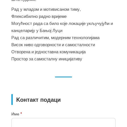
Рад у младом и мотивисаном тиму,
Флексибилно радно вријеме
Могућност рада са било које локације укључујући и
канцеларију у Бањој Луци
Рад са различитим, модерним технологијама
Висок ниво одговорности и самосталности
Отворена и једноставна комуникација
Простор за самосталну иницијативу
Kонтакт подаци
Име
*