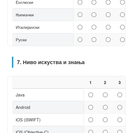
Енглески
Њемачки
Италијански
Руски
7. Ниво искуства и знања
1
2
3
Java
Android
iOS (iSWIFT)
iOS (Objective-C)