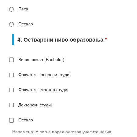
Пета
Остало
4. Остварени ниво образовања
*
Виша школа (Bachelor)
Факултет - основни студиј
Факултет - мастер студиј
Докторски студиј
Остало
Напомена: У поље поред одговра унесите назив