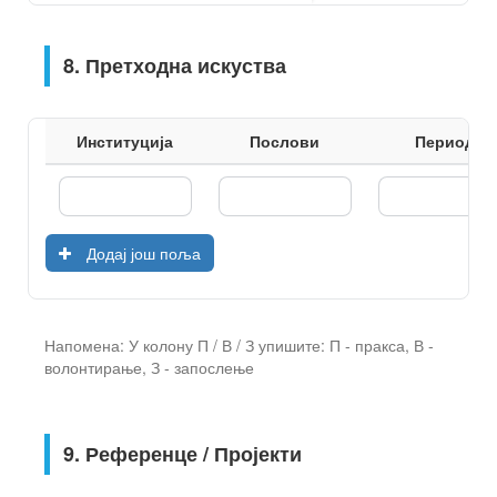
8. Претходна искуства
Институција
Послови
Период
Додај још поља
Напомена: У колону П / В / З упишите: П - пракса, В -
волонтирање, З - запослење
9. Референце / Пројекти