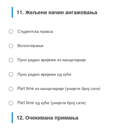
11. Жељени начин ангажовања
Студентска пракса
Волонтирање
Пуно радно вријеме из канцеларије
Пуно радно вријеме од куће
Part time из канцеларије (унијети број сати)
Part time од куће (унијети број сати)
12. Очекивана примања