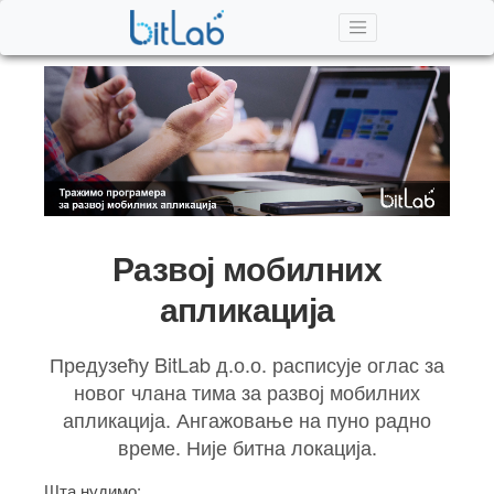
Развој мобилних
апликација
Предузећу BitLab д.о.о. расписује оглас за
новог члана тима за развој мобилних
апликација. Ангажовање на пуно радно
време. Није битна локација.
Шта нудимо: