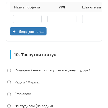
Назив пројекта
УРЛ
Шта сте ви ра
Додај још поља
10. Тренутни статус
Студирам / навести факултет и годину студија /
Радим / Фирма /
Freelancer
Не студирам (не радим)