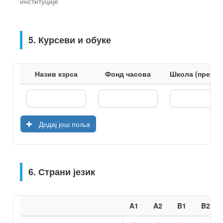
институције
5. Курсеви и обуке
Назив кзрса
Фонд часова
Школа (предав
Додај још поља
6. Страни језик
A1
A2
B1
B2