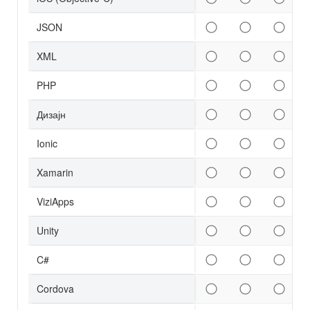
JSON
XML
PHP
Дизајн
Ionic
Xamarin
ViziApps
Unity
C#
Cordova