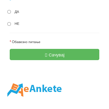
ДА
НЕ
*
Oбавезно питање
Сачувај