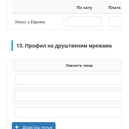
По сату
Плата за 
Износ у Еврима
13. Профил на друштвеним мрежама
Унесите линк
Додај још поља